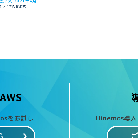
形式 2021年4月
型 ライブ配信形式
AWS
mosをお試し
Hinemos導
ら