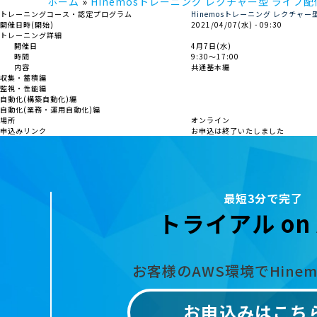
ホーム
Hinemosトレーニング レクチャー型 ライブ配信
トレーニングコース・認定プログラム
Hinemosトレーニング レクチャー
開催日時(開始)
2021/04/07(水) - 09:30
トレーニング詳細
開催日
4月7日(水)
時間
9:30～17:00
内容
共通基本編
収集・蓄積編
監視・性能編
自動化(構築自動化)編
自動化(業務・運用自動化)編
場所
オンライン
申込みリンク
お申込は終了いたしました
最短3分で完了
トライアル on 
お客様のAWS環境でHine
お申込みはこち