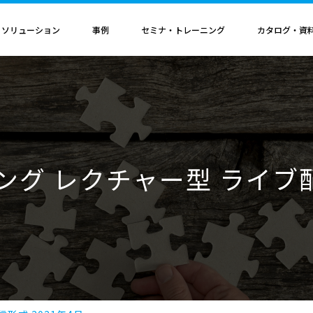
・ソリューション
事例
セミナ・トレーニング
カタログ・資
者認定
導入構成・動作環境
カレンダ
記事
電気機器
ソリューション
ス
ンクリティカルオプション
導入構成
Hinemosイベントカレンダ
Hinemos記事
SAP連携ソリューション
サービス業
ル QAサービス
書籍
ティ ネットワーク診断オプション
動作環境
IT運用管理コラム
SAP HANA運用管理ソリューション
ビス
ティ アプリケーション診断オプション
サポートサイクル
官公庁・自治体
ニング レクチャー型 ライブ配
ビス
料（PDF）
ダッシュボード テーブルカスタマイズサービス
ルタ 導入支援サービス
援サービス