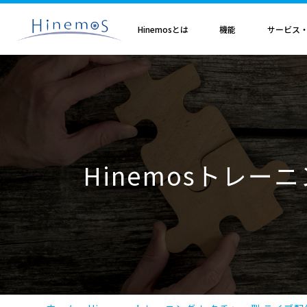
メ
イ
ン
Hinemosとは
機能
サービス
コ
ン
テ
ン
ツ
に
Hinemosとは
基本機能
サブスクリプション
セミナ・イベント
特集
Hinemosアライアンス
製造業
サービス
歩み・利用実績
トレーニング・技術
技術情報
取扱店
オプション
電気・ガス業
移
Hinemosとは
収集・蓄積
Hinemosサブスクリプション
Hinemosセミナ
クラウド運用特集
Hinemosアライアンスとは
Hinemos メッセージフィルタ
APM特集
導入設計・構築支援サービ
Hinemosの利用実績
Hinemosトレーニング
Hinemos技術情報
Hinemos取扱企業一覧
Hinemos ミッショ
動
情報通信業
金融・保険業
監視・性能
Hinemos World 2026
ジョブ特集
Hinemosアライアンス一覧
Hineoms インシデントダッシュボード
RBA特集
Hinemosプロフェッショナ
Hinemosの歩み
技術者認定プログラム
外部サイト公開記事・
Hinemos セキュリ
自動化
Hinemosソリューションセミナ2026
製品移行特集
Hinemos Migration Assistant
バージョンアップ支援サー
Hinemos セキュリ
小売業
教育、学習支援業
共通基本
Hinemos World 2025
AIOps特集
Hinemos AIエージェント
データコンバートサービス
Hinemosトレー
エンタープライズ
Hinemosソリューションセミナ2025
ITSM特集
レポートカスタマイズサー
NTTデータ事例
事例紹介インタビュー資
クラウド・VM管理
セキュリティ運用特集
他製品からの移行サービス
監視特集
Hinemos インシデント
ログ管理特集
Hinemosメッセージフィ
基盤設定の自動化特集
AI基盤による 異常検知支