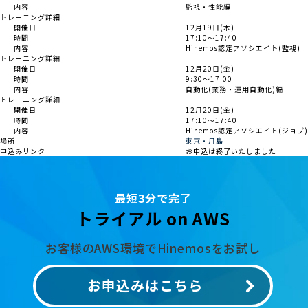
内容
監視・性能編
トレーニング詳細
開催日
12月19日(木)
時間
17:10～17:40
内容
Hinemos認定アソシエイト(監視)
トレーニング詳細
開催日
12月20日(金)
時間
9:30～17:00
内容
自動化(業務・運用自動化)編
トレーニング詳細
開催日
12月20日(金)
時間
17:10～17:40
内容
Hinemos認定アソシエイト(ジョブ)
場所
東京・月島
申込みリンク
お申込は終了いたしました
最短3分で完了
トライアル on AWS
お客様のAWS環境でHinemosをお試し
お申込みはこちら