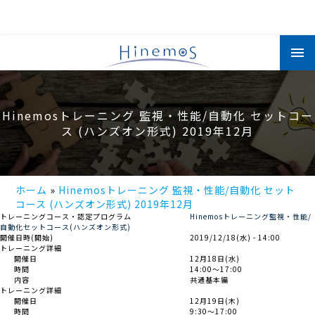
メ
イ
ン
コ
ン
テ
ン
Hinemosトレーニング 監視・性能/自動化 セットコー
ツ
に
ス (ハンズオン形式) 2019年12月
移
動
ホーム
Hinemosトレーニング 監視・性能/自動化 セット
コース (ハンズオン形式) 2019年12月
トレーニングコース・認定プログラム
Hinemosトレーニング監視・性能/
自動化セットコース(ハンズオン形式)
開催日時(開始)
2019/12/18(水) - 14:00
トレーニング詳細
開催日
12月18日(水)
時間
14:00～17:00
内容
共通基本編
トレーニング詳細
開催日
12月19日(木)
時間
9:30～17:00