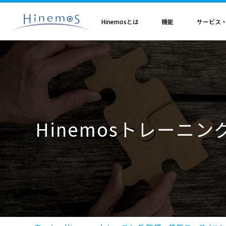
メ
イ
ン
Hinemosとは
機能
サービス
コ
ン
テ
ン
ツ
に
Hinemosとは
基本機能
サブスクリプション
セミナ・イベント
特集
Hinemosアライアンス
製造業
サービス
歩み・利用実績
トレーニング・技術
技術情報
取扱店
オプション
電気・ガス業
移
Hinemosとは
収集・蓄積
Hinemosサブスクリプション
Hinemosセミナ
クラウド運用特集
Hinemosアライアンスとは
Hinemos メッセージフィルタ
APM特集
導入設計・構築支援サービ
Hinemosの利用実績
Hinemosトレーニング
Hinemos技術情報
Hinemos取扱企業一覧
Hinemos ミッショ
動
情報通信業
金融・保険業
監視・性能
Hinemos World 2026
ジョブ特集
Hinemosアライアンス一覧
Hineoms インシデントダッシュボード
RBA特集
Hinemosプロフェッショナ
Hinemosの歩み
技術者認定プログラム
外部サイト公開記事・
Hinemos セキュリ
自動化
Hinemosソリューションセミナ2026
製品移行特集
Hinemos Migration Assistant
バージョンアップ支援サー
Hinemos セキュリ
小売業
教育、学習支援業
共通基本
Hinemos World 2025
AIOps特集
Hinemos AIエージェント
データコンバートサービス
Hinemosトレーニン
エンタープライズ
Hinemosソリューションセミナ2025
ITSM特集
レポートカスタマイズサー
NTTデータ事例
事例紹介インタビュー資
クラウド・VM管理
セキュリティ運用特集
他製品からの移行サービス
監視特集
Hinemos インシデント
ログ管理特集
Hinemosメッセージフィ
基盤設定の自動化特集
AI基盤による 異常検知支