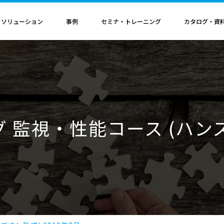
・ソリューション
事例
セミナ・トレーニング
カタログ・資
者認定
導入構成・動作環境
カレンダ
記事
電気機器
ソリューション
ス
ンクリティカルオプション
導入構成
Hinemosイベントカレンダ
Hinemos記事
SAP連携ソリューション
サービス業
ル QAサービス
書籍
ティ ネットワーク診断オプション
動作環境
IT運用管理コラム
SAP HANA運用管理ソリューション
ビス
ティ アプリケーション診断オプション
サポートサイクル
官公庁・自治体
グ 監視・性能コース (ハンズ
ビス
料（PDF）
ダッシュボード テーブルカスタマイズサービス
ルタ 導入支援サービス
援サービス