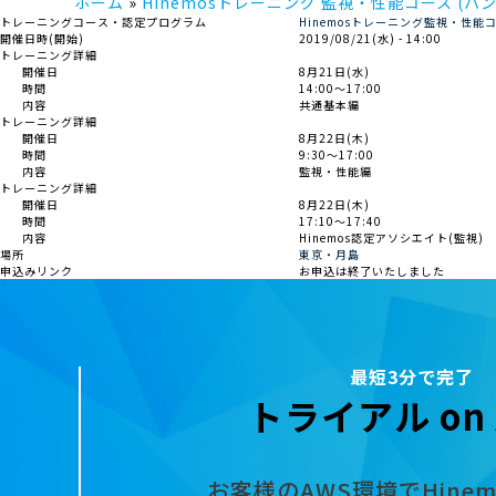
ホーム
Hinemosトレーニング 監視・性能コース (ハン
トレーニングコース・認定プログラム
Hinemosトレーニング監視・性能
開催日時(開始)
2019/08/21(水) - 14:00
トレーニング詳細
開催日
8月21日(水)
時間
14:00～17:00
内容
共通基本編
トレーニング詳細
開催日
8月22日(木)
時間
9:30～17:00
内容
監視・性能編
トレーニング詳細
開催日
8月22日(木)
時間
17:10～17:40
内容
Hinemos認定アソシエイト(監視)
場所
東京・月島
申込みリンク
お申込は終了いたしました
最短3分で完了
トライアル on 
お客様のAWS環境でHine