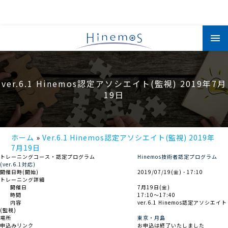
メ
イ
ン
コ
ン
テ
ン
ver.6.1 Hinemos認定アソシエイト(監視) 2019年7月
ツ
に
19日
移
動
ホーム
Ver.6.1 Hinemos認定アソシエイト(監視) 2019年
7月19日
トレーニングコース・認定プログラム
Hinemos技術者認定プログラム
(ver.6.1対応)
開催日時(開始)
2019/07/19(金) - 17:10
トレーニング詳細
開催日
7月19日(金)
時間
17:10～17:40
内容
ver.6.1 Hinemos認定アソシエイト
(監視)
場所
東京・月島
申込みリンク
お申込は終了いたしました