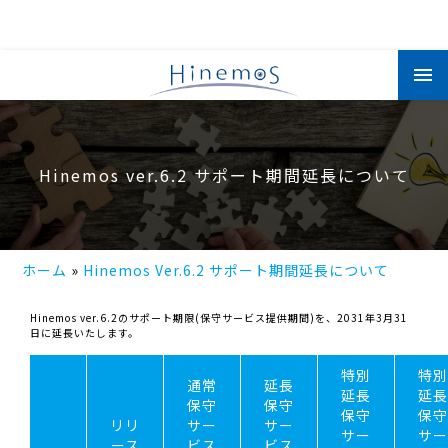
メ
イ
ン
コ
ン
テ
ン
ツ
Hinemos ver.6.2 サポート期間延長について
に
移
動
ホーム
Hinemos Ver.6.2 サポート期間延長について
Hinemos ver.6.2のサポート期限(保守サービス提供期間)を、2031年3月31
日に延長いたします。
特別
特別
通常
延長
延長
延長
保守
保守
保守
保守
リリ
サー
サー
サー
サー
ース
ビス
ビス