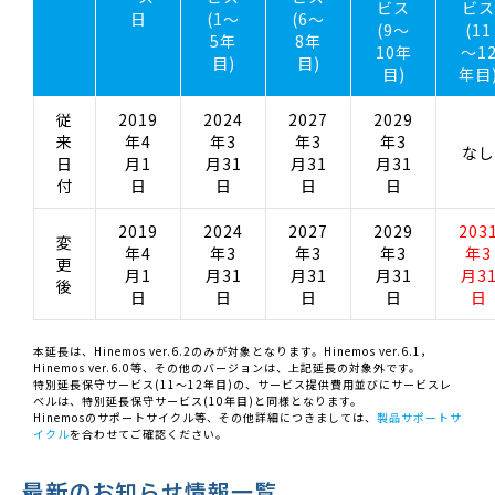
ビス
ビス
日
(1～
(6～
(9～
(11
5年
8年
10年
～1
目)
目)
目)
年目
従
2019
2024
2027
2029
来
年4
年3
年3
年3
なし
日
月1
月31
月31
月31
付
日
日
日
日
2019
2024
2027
2029
203
変
年4
年3
年3
年3
年3
更
月1
月31
月31
月31
月3
後
日
日
日
日
日
本延長は、Hinemos ver.6.2のみが対象となります。Hinemos ver.6.1，
Hinemos ver.6.0等、その他のバージョンは、上記延長の対象外です。
特別延長保守サービス(11～12年目)の、サービス提供費用並びにサービスレ
ベルは、特別延長保守サービス(10年目)と同様となります。
Hinemosのサポートサイクル等、その他詳細につきましては、
製品サポートサ
イクル
を合わせてご確認ください。
最新のお知らせ情報一覧