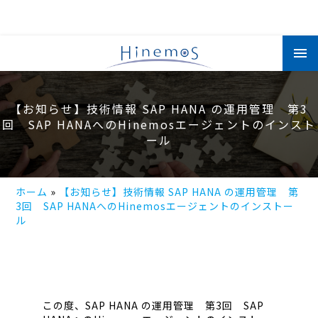
メ
イ
ン
コ
ン
テ
ン
【お知らせ】技術情報 SAP HANA の運用管理 第3
ツ
回 SAP HANAへのHinemosエージェントのインスト
に
移
ール
動
ホーム
【お知らせ】技術情報 SAP HANA の運用管理 第
3回 SAP HANAへのHinemosエージェントのインストー
ル
この度、SAP HANA の運用管理 第3回 SAP