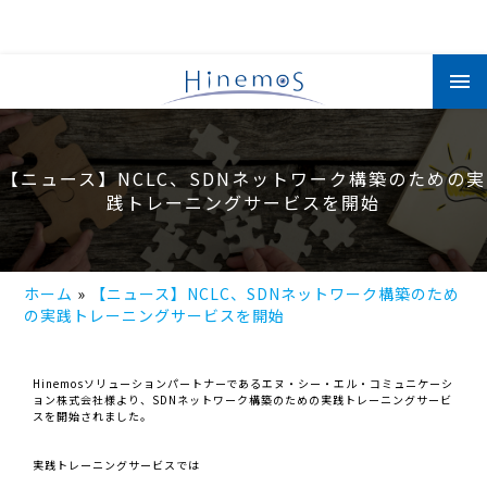
メ
イ
ン
コ
ン
テ
ン
【ニュース】NCLC、SDNネットワーク構築のための実
ツ
に
践トレーニングサービスを開始
移
動
ホーム
【ニュース】NCLC、SDNネットワーク構築のため
の実践トレーニングサービスを開始
Hinemosソリューションパートナーであるエヌ・シー・エル・コミュニケーシ
ョン株式会社様より、SDNネットワーク構築のための実践トレーニングサービ
スを開始されました。
実践トレーニングサービスでは