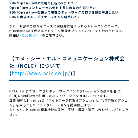
SDN/OpenFlowの概略の仕組みを知りたい
OpenFlowコントローラは何をするものなのか知りたい
SDN/OpenFlowを使って現在のネットワークの持つ課題を解決したい
SDNを実現するアプリケーションを構築したい
など、お客様の様々なニーズに実践的に答えられるトレーニングコース、
Hinemosおよび仮想ネットワーク管理オプションについても触れられます。
詳細は
NCLC様サイト
をご覧下さい。
【エヌ・シー・エル・コミュニケーション株式会
社（NCLC）について
(
http://www.nclc.co.jp/
)】
NCLCは今まで培ってきたネットワークインテグレーションの技術を基 に
SDN/OpenFlowを利用したネットワーク化を推進しております。
当該 技術とHinemosの「ネットワーク管理オプション」と「VM管理オプショ
ン」を中心としたインテグレーションを提供致します。
もちろん、Hinemos標準機能の設計・実装・構築・運用も合わせてお任せくだ
さい。