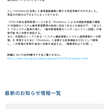
としてHinemosを活用した運用基盤構築に関する実証実験が行われました。
実証の内容は以下のようになっております。
「OSS の統合運用管理ツールである「Hinemos」による共通監視基盤の構築
が 秋田県のシステム維持管理費用の削減に有効であるとの仮説の下、「低コス
ト でのシステム監視の導入」「維持管理業務のベンダーロックイン回避」の実
現可能 性と効果を検証する。
また、秋田県のニーズである「システム構成情報とシステム運用情報の一元管
理」を 実現するために「Hinemos」と連携する拡張機能をOSS として開発
し、一元管理の実現可 能性と効果を検証する。（概要資料より引用）」
詳細についてはIPA様サイトをご覧ください。
http://www.ipa.go.jp/about/jigyoseika/07fy-pro/open.html
最新のお知らせ情報一覧