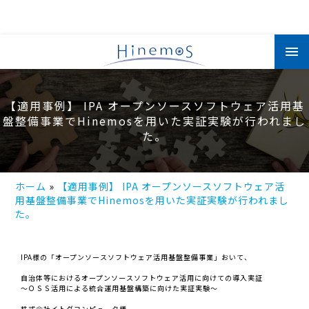
メ
イ
ン
コ
ン
テ
ン
【適用事例】 IPA オープンソースソフトウェア活用基
ツ
盤整備事業でHinemosを用いた実証実験が行われまし
に
移
た。
動
ホーム
【適用事例】 IPA オープンソースソフトウェア活
用基盤整備事業でHinemosを用いた実証実験が行われまし
た。
IPA様の「オープンソースソフトウェア活用基盤整備事業」おいて、
自治体等におけるオープンソースソフトウェア活用に向けての導入実証
～ＯＳＳ活用による統合運用基盤構築に向けた実証実験～
株式会社イトダコンピュータ様