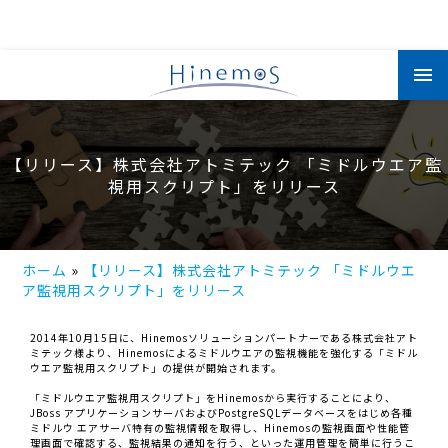
メ
イ
ン
コ
ン
テ
ン
【リリース】株式会社アトミテック 「ミドルウエア監
ツ
に
視用スクリプト」をリリース
移
動
ホーム
【リリース】株式会社アトミテック 「ミドルウエ
ア監視用スクリプト」をリリース
2014年10月15日に、Hinemosソリューションパートナーである株式会社アト
ミテック様より、Hinemosによるミドルウエアの監視機能を強化する「ミドル
ウエア監視用スクリプト」の提供が開始されます。
「ミドルウエア監視用スクリプト」をHinemosから実行することにより、
JBoss アプリケーションサーバおよびPostgreSQLデータベースをはじめ各種
ミドルウ エアサーバ特有の監視情報を取得し、Hinemosの監視画面や性能管
理画面で確認する、監視結果の通知を行う、といった運用管理を簡単に行うこ