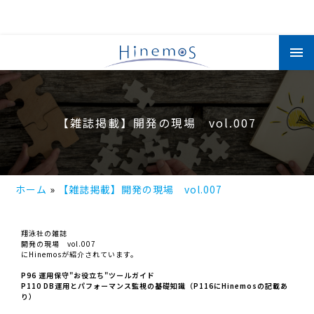
メ
イ
ン
コ
ン
テ
ン
ツ
【雑誌掲載】開発の現場 vol.007
に
移
動
ホーム
【雑誌掲載】開発の現場 vol.007
翔泳社の雑誌
開発の現場 vol.007
にHinemosが紹介されています。
P96 運用保守"お役立ち"ツールガイド
P110 DB運用とパフォーマンス監視の基礎知識（P116にHinemosの記載あ
り）