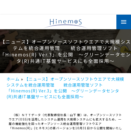
メ
イ
ン
コ
ン
テ
【ニュース】オープンソースソフトウエアで大規模シス
ン
テムを統合運用管理 統合運用管理ソフト
ツ
に
「Hinemos(R) Ver.3」を公開 ～グリーンデータセン
移
タ(R)共通IT基盤サービスにも全面採用～
動
ホーム
【ニュース】オープンソースソフトウエアで大規模
システムを統合運用管理 統合運用管理ソフト
「Hinemos(R) Ver.3」を公開 ～グリーンデータセンタ
(R)共通IT基盤サービスにも全面採用～
（株）ＮＴＴデータ（代表取締役社長：山下 徹）は、オープンソースソフト
ウエア(OSS)を活用したシステム運用を大規模システムにも拡大するため、一
層の機能強化を図ったオープンソース統合運用管理ソフトウエア
「Hinemos(R)」(ヒネモス)の新バージョンを10月31日から公開を開始いたし