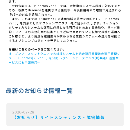
ます。
今回公開する「Hinemos Ver.3」では、大規模なシステム環境に対応するた
めの、複数のHinemosを連携させる機能や、今後利用機会の増加が見込まれる
IPv6への対応が追加されます。
また、これまでの「Hinemos」の適用領域の拡大を目的とし、「Hinemos
Ver.3」を対象としたオプションプロダクトをご提供いたします。ミッション
クリティカルシステムの運用に必須となる可用性を向上する機能や、サーバ集
約・リソースの有効利用の技術として近年注目されている仮想化環境の運用へ
の対応など、より高度な運用要件が求められる業務システムへの適用を可能と
するオプションプロダクトを予定しております。
詳細はこちらのページをご覧ください。
オープンソースソフトウエアで大規模システムを統合運用管理統合運用管理ソ
フト「Hinemos(R) Ver.3」を公開 ～グリーンデータセンタ(R)共通IT基盤サ
ービスにも全面採用～
最新のお知らせ情報一覧
2026-07-28
【お知らせ】サイトメンテナンス・障害情報