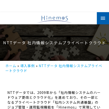
メ
イ
ン
コ
ン
テ
ン
ツ
NTTデータ 社内情報システムプライベートクラウド
に
移
動
ホーム
導入事例
NTTデータ 社内情報システムプライベ
ートクラウド
NTTデータでは、2009年から「社内情報システムのハー
ドウェア更改とクラウド化」を進めており、その一部と
なるプライベートクラウド「社内システム共通基盤」の
ジョブ管理・運用監視機能を「Hinemos」で実現してい