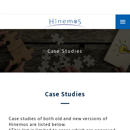
メ
イ
ン
コ
ン
テ
ン
ツ
Case Studies
に
移
動
Case Studies
Case studies of both old and new versions of
Hinemos are listed below.