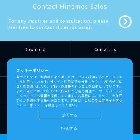
Contact Hinemos Sales
For any inquiries and consultation, please
feel free to contact Hinemos Sales.
Download
Contact us
Estimate
Trademarks
クッキーポリシー
当サイトでは、お客様により適したサービスを提供するため、クッキ
ーを利用しています。当サイト利用状況を分析したり、お知らせ（広
告）を最適化したり、SNSへの連携を行うことを目的としています。
また、当社では、お知らせ（広告）と分析の用途で、サードパーティ
ークッキーにも情報を提供しています。お客様には、クッキーを許可
するかを選択する権利があります。詳細は、当社の
ウェブサイトプラ
イバシーポリシー
を確認してください。
許可する
拒否する
© 2026 NTT DATA INTELLILINK Corporation