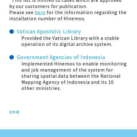
*This list is limited to cases which are approved
by our customers for publication.
Please see
here
for the information regarding the
installation number of Hinemos.
Vatican Apostolic Library
Provided the Vatican Library with a stable
operation of its digital archive system.
Government Agencies of Indonesia
Implemented Hinemos to enable monitoring
and job management of the system for
sharing spatial data between the National
Mapping Agency of Indonesia and its 10
other ministries.
日本語